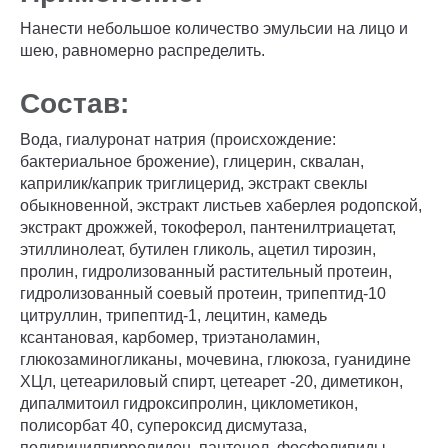
Нанести небольшое количество эмульсии на лицо и
шею, равномерно распределить.
Состав:
Вода, гиалуронат натрия (происхождение:
бактериальное брожение), глицерин, сквалан,
каприлик/каприк триглицерид, экстракт свеклы
обыкновенной, экстракт листьев хаберлея родопской,
экстракт дрожжей, токоферол, пантенилтриацетат,
этиллинолеат, бутилен гликоль, ацетил тирозин,
пролин, гидролизованный растительный протеин,
гидролизованный соевый протеин, трипептид-10
цитруллин, трипептид-1, лецитин, камедь
ксантановая, карбомер, триэтаноламин,
глюкозаминогликаны, мочевина, глюкоза, гуанидине
ХЦл, цетеариловый спирт, цетеарет -20, диметикон,
дипалмитоил гидроксипролин, циклометикон,
полисорбат 40, супероксид дисмутаза,
поливинилпирролидон, пантенол, фосфолипиды,