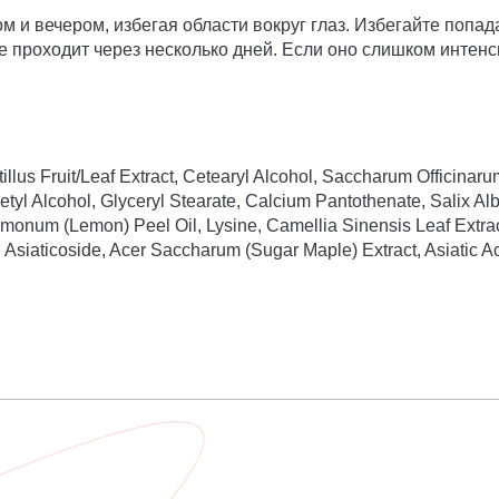
м и вечером, избегая области вокруг глаз. Избегайте попад
е проходит через несколько дней. Если оно слишком интенс
llus Fruit/Leaf Extract, Cetearyl Alcohol, Saccharum Officinarum
tyl Alcohol, Glyceryl Stearate, Calcium Pantothenate, Salix Alb
 Limonum (Lemon) Peel Oil, Lysine, Camellia Sinensis Leaf Extra
, Asiaticoside, Acer Saccharum (Sugar Maple) Extract, Asiatic A