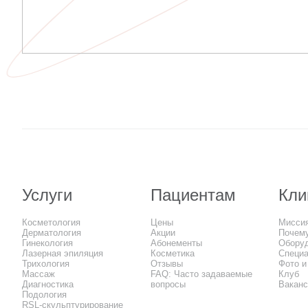
Услуги
Пациентам
Кли
Косметология
Цены
Мисси
Дерматология
Акции
Почем
Гинекология
Абонементы
Обору
Лазерная эпиляция
Косметика
Специ
Трихология
Отзывы
Фото и
Массаж
FAQ: Часто задаваемые
Клуб
Диагностика
вопросы
Вакан
Подология
RSL-скульптурирование