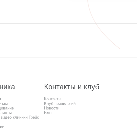
ника
Контакты и клуб
я
Контакты
у мы
Клуб привилегий
дование
Новости
алисты
Блог
 видео клиники Грейс
сии