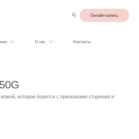
Онлайн-запись
азин
О нас
Контакты
 50G
а кожей, которое борется с признаками старения и