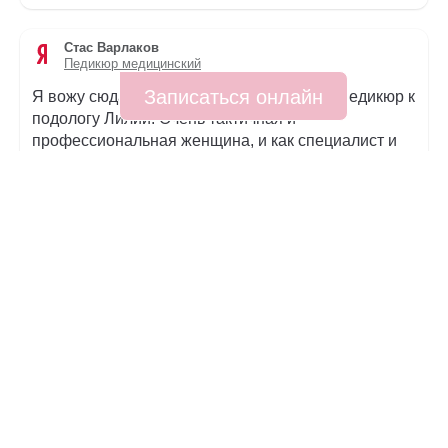
Стас Варлаков
Педикюр медицинский
Записаться онлайн
Я вожу сюда свою маму на медицинский педикюр к
подологу Лилии. Очень тактичная и
профессиональная женщина, и как специалист и
как человек. Если у мамы плохое самочувствие
может и на дом приехать. Был не очень приятный
опыт в клинике подологии по соседству. Очень рад
что нашёл такого хорошего подолога в этой
клинике
Елена М.
Подология
Спасибо большое Лилии Анатольевне ,мастер
подолог, спасибо за профессиональный и
качественный педикюр и за скобочку на
ноготок,теперь выравнилс и за то что научили как