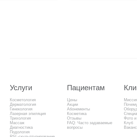
Услуги
Пациентам
Кли
Косметология
Цены
Мисси
Дерматология
Акции
Почем
Гинекология
Абонементы
Обору
Лазерная эпиляция
Косметика
Специ
Трихология
Отзывы
Фото и
Массаж
FAQ: Часто задаваемые
Клуб
Диагностика
вопросы
Вакан
Подология
RSL-скульптурирование