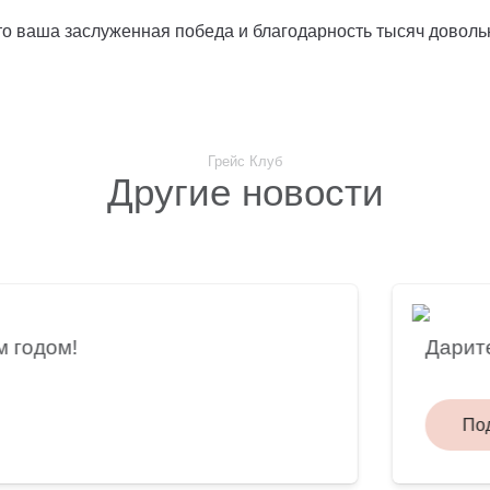
то ваша заслуженная победа и благодарность тысяч доволь
Грейс Клуб
Другие новости
одом!
Дарите 
Подро