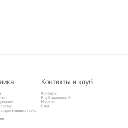
ника
Контакты и клуб
я
Контакты
у мы
Клуб привилегий
дование
Новости
алисты
Блог
 видео клиники Грейс
сии