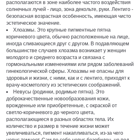
располагаются в зоне наиболее частого воздействия
солнечных лучей - лицо, зона декольте, руки. Лентиго -
безопасная возрастная особенность, имеющая чисто
эстетическое значение.
Хлоазмы. Это крупные пигментные пятна
коричневого цвета, обычно расположенные на лице,
иногда сливающиеся друг с другом. В подавляющем
большинстве случаев хлоазма возникает у женщин
молодого и среднего возраста и связана с
гормональными изменениями или рядом заболеваний
гинекологической сферы. Хлоазмы не опасны для
здоровья и жизни, с ними, как и с лентиго, приходят к
врачу-косметологу из эстетических соображений.
Невусы (родинки, родимые пятна). Это
доброкачественные новообразования кожи,
врожденные или приобретенные, с окраской от
светло-коричневого до черного цвета,
располагающиеся в разных областях тела. Их
количество и размер в течение жизни может
увеличиваться, пигмент накапливаться, из-за чего
невус темнеет. Сам по себе невус безобиден, но под