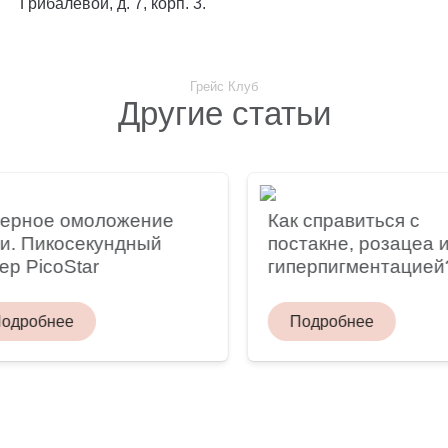
Грибалевой, д. 7, корп. 3.
Грейс Клуб
Другие статьи
е омоложение
Как справиться с
икосекундный
постакне, розацеа и
coStar
гиперпигментацией?
бнее
Подробнее