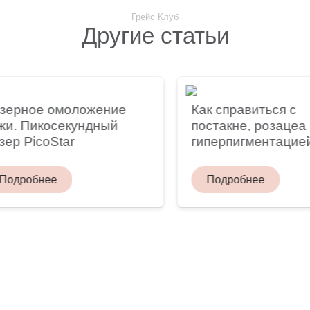
Грейс Клуб
Другие статьи
рное омоложение
Как справиться с
 Пикосекундный
постакне, розацеа и
 PicoStar
гиперпигментацией?
робнее
Подробнее