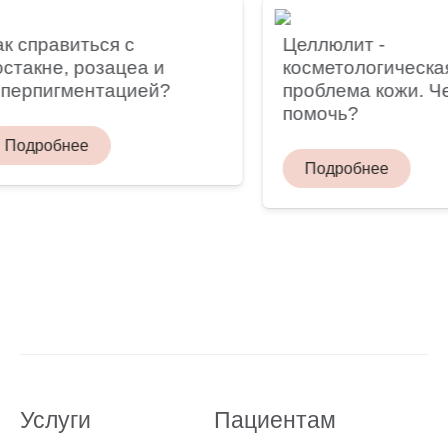
справиться с
Целлюлит -
акне, розацеа и
косметологическая
ерпигментацией?
проблема кожи. Чем
помочь?
дробнее
Подробнее
Услуги
Пациентам