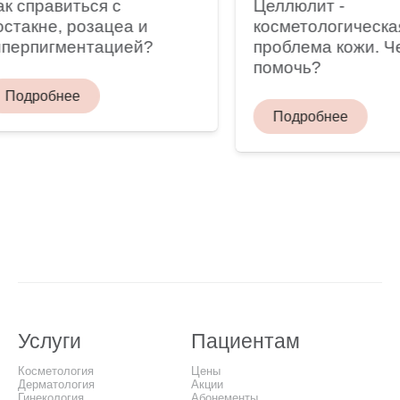
 справиться с
Целлюлит -
такне, розацеа и
косметологическая
ерпигментацией?
проблема кожи. Чем
помочь?
одробнее
Подробнее
Услуги
Пациентам
Косметология
Цены
Дерматология
Акции
Гинекология
Абонементы