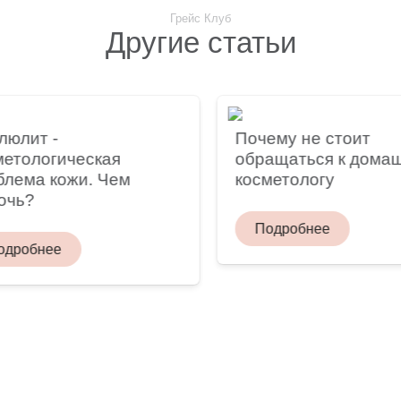
Грейс Клуб
Другие статьи
лит -
Почему не стоит
тологическая
обращаться к домашн
ема кожи. Чем
косметологу
ь?
Подробнее
робнее